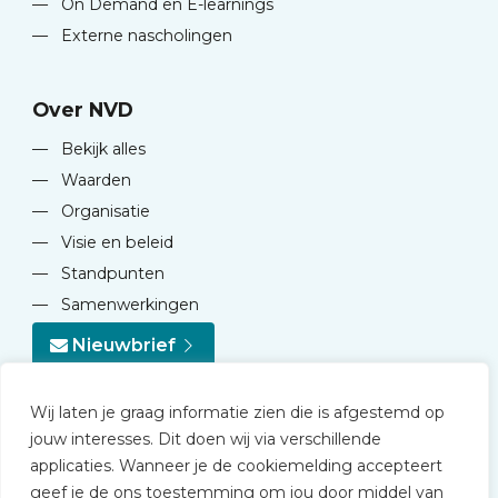
—
On Demand en E-learnings
—
Externe nascholingen
Over NVD
—
Bekijk alles
—
Waarden
—
Organisatie
—
Visie en beleid
—
Standpunten
—
Samenwerkingen
Nieuwbrief
Wij laten je graag informatie zien die is afgestemd op
jouw interesses. Dit doen wij via verschillende
applicaties. Wanneer je de cookiemelding accepteert
geef je de ons toestemming om jou door middel van