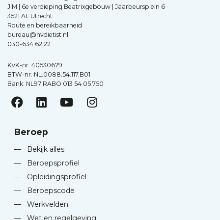
JIM | 6e verdieping Beatrixgebouw | Jaarbeursplein 6
3521 AL Utrecht
Route en bereikbaarheid
bureau@nvdietist.nl
030-634 62 22
KvK-nr. 40530679
BTW-nr. NL.0088.54.117.B01
Bank: NL97 RABO 013 54 05 750
Beroep
—
Bekijk alles
—
Beroepsprofiel
—
Opleidingsprofiel
—
Beroepscode
—
Werkvelden
—
Wet en regelgeving