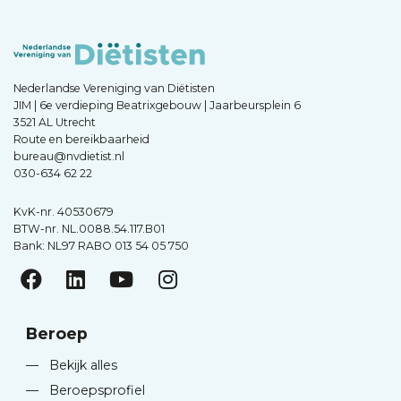
Nederlandse Vereniging van Diëtisten
JIM | 6e verdieping Beatrixgebouw | Jaarbeursplein 6
3521 AL Utrecht
Route en bereikbaarheid
bureau@nvdietist.nl
030-634 62 22
KvK-nr. 40530679
BTW-nr. NL.0088.54.117.B01
Bank: NL97 RABO 013 54 05 750
Beroep
—
Bekijk alles
—
Beroepsprofiel