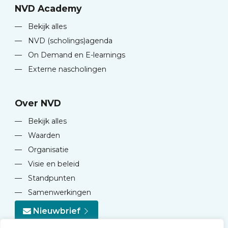
NVD Academy
—
Bekijk alles
—
NVD (scholings)agenda
—
On Demand en E-learnings
—
Externe nascholingen
Over NVD
—
Bekijk alles
—
Waarden
—
Organisatie
—
Visie en beleid
—
Standpunten
—
Samenwerkingen
Nieuwbrief