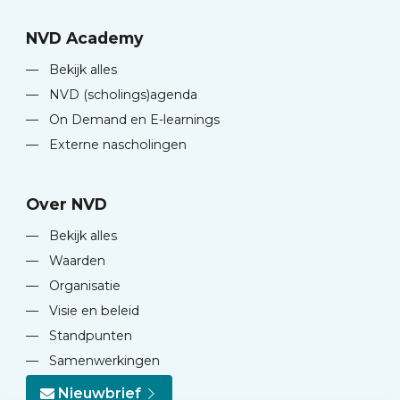
NVD Academy
—
Bekijk alles
—
NVD (scholings)agenda
—
On Demand en E-learnings
—
Externe nascholingen
Over NVD
—
Bekijk alles
—
Waarden
—
Organisatie
—
Visie en beleid
—
Standpunten
—
Samenwerkingen
Nieuwbrief