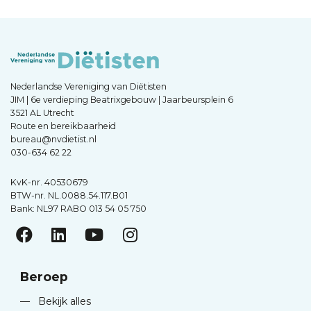
Nederlandse Vereniging van Diëtisten
JIM | 6e verdieping Beatrixgebouw | Jaarbeursplein 6
3521 AL Utrecht
Route en bereikbaarheid
bureau@nvdietist.nl
030-634 62 22
KvK-nr. 40530679
BTW-nr. NL.0088.54.117.B01
Bank: NL97 RABO 013 54 05 750
Beroep
—
Bekijk alles