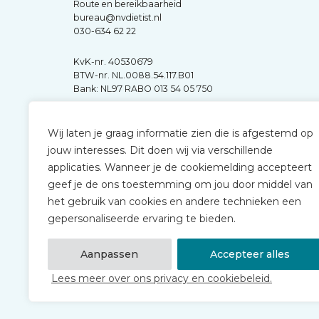
Route en bereikbaarheid
bureau@nvdietist.nl
030-634 62 22
KvK-nr. 40530679
BTW-nr. NL.0088.54.117.B01
Bank: NL97 RABO 013 54 05 750
Wij laten je graag informatie zien die is afgestemd op
jouw interesses. Dit doen wij via verschillende
applicaties. Wanneer je de cookiemelding accepteert
geef je de ons toestemming om jou door middel van
het gebruik van cookies en andere technieken een
gepersonaliseerde ervaring te bieden.
Aanpassen
Accepteer alles
Lees meer over ons privacy en cookiebeleid.
© 2026 