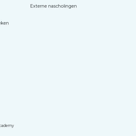
Externe nascholingen
eken
cademy