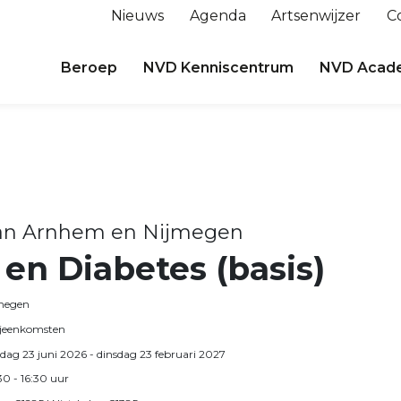
Nieuws
Agenda
Artsenwijzer
C
Beroep
NVD Kenniscentrum
NVD Acad
an Arnhem en Nijmegen
en Diabetes (basis)
megen
ijeenkomsten
sdag 23 juni 2026
- dinsdag 23 februari 2027
30
- 16:30
uur