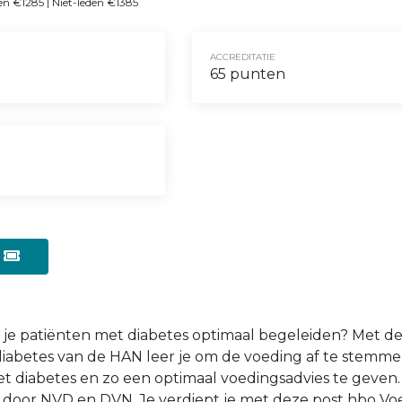
en €1285 | Niet-leden €1385
ACCREDITATIE
65 punten
e
wil je patiënten met diabetes optimaal begeleiden? Met d
iabetes van de HAN leer je om de voeding af te stemm
met diabetes en zo een optimaal voedingsadvies te geven
door NVD en DVN. Je verdiept je met deze post hbo Vo