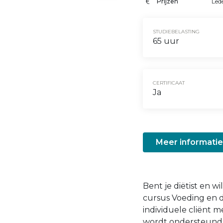
Prijzen
Led
STUDIEBELASTING
65 uur
CERTIFICAAT
Ja
Meer informati
Bent je diëtist en 
cursus Voeding en d
individuele cliënt 
wordt ondersteund 