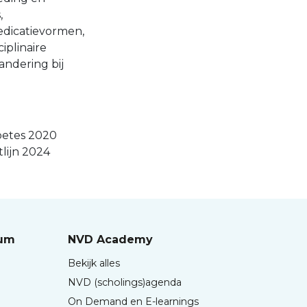
,
edicatievormen,
iplinaire
andering bij
n
betes 2020
lijn 2024
rum
NVD Academy
Bekijk alles
NVD (scholings)agenda
On Demand en E-learnings