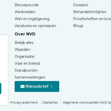
Beroepscode
Dossiers
Werkvelden
Behandelrichtlijnen
Wet en regelgeving
Proefschriften en bo
Vacatures en oproepen
Blogs
Over NVD
Bekijk alles
Waarden
Organisatie
Visie en beleid
Standpunten
Samenwerkingen
Nieuwbrief
Privacy statement
Disclaimer
Algemene voorwaarden NVD A
NVD