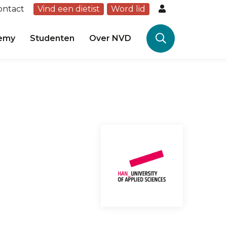
ontact
Vind een diëtist
Word lid
emy
Studenten
Over NVD