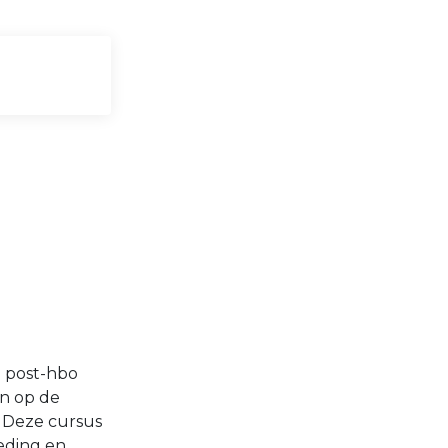
e post-hbo
en op de
. Deze cursus
eding en