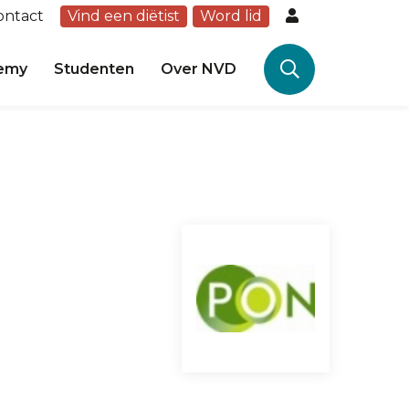
ontact
Vind een diëtist
Word lid
emy
Studenten
Over NVD