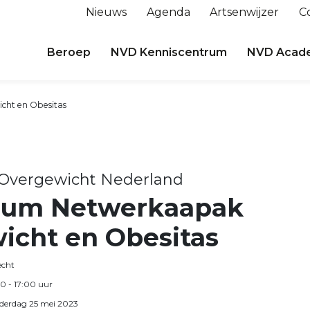
Nieuws
Agenda
Artsenwijzer
C
Beroep
NVD Kenniscentrum
NVD Acad
ht en Obesitas
 Overgewicht Nederland
ium Netwerkaapak
icht en Obesitas
echt
30 - 17:00 uur
derdag 25 mei 2023