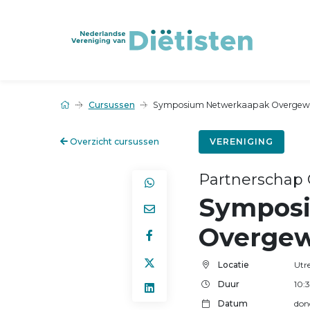
Cursussen
Symposium Netwerkaapak Overgewic
Overzicht cursussen
VERENIGING
Partnerschap
Sympos
Overgew
Locatie
Utr
Duur
10:
Datum
don