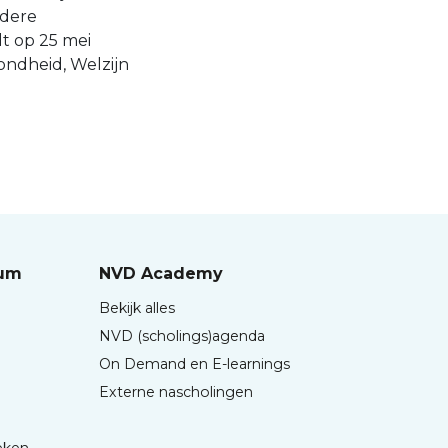
ndere
dt op 25 mei
ondheid, Welzijn
rum
NVD Academy
Bekijk alles
NVD (scholings)agenda
On Demand en E-learnings
Externe nascholingen
eken