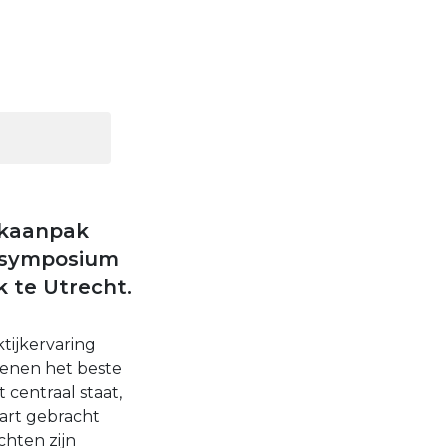
erkaanpak
 symposium
k te Utrecht.
tijkervaring
senen het beste
centraal staat,
aart gebracht
chten zijn