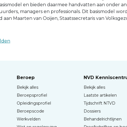
basismodel en bieden daarmee handvatten aan onder a
uurders, managers en professionals. Dit basismodel wor
gd aan Maarten van Ooijen, Staatssecretaris van Volksgez
elden
Beroep
NVD Kenniscent
Bekijk alles
Bekijk alles
Beroepsprofiel
Laatste artikelen
Opleidingsprofiel
Tijdschrift NTVD
Beroepscode
Dossiers
Werkvelden
Behandelrichtlijnen
Wet en regelgeving
Proefschriften en bo