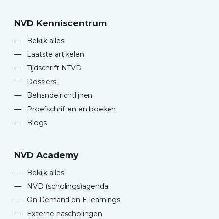
NVD Kenniscentrum
—
Bekijk alles
—
Laatste artikelen
—
Tijdschrift NTVD
—
Dossiers
—
Behandelrichtlijnen
—
Proefschriften en boeken
—
Blogs
NVD Academy
—
Bekijk alles
—
NVD (scholings)agenda
—
On Demand en E-learnings
—
Externe nascholingen