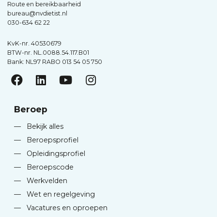
Route en bereikbaarheid
bureau@nvdietist.nl
030-634 62 22
KvK-nr. 40530679
BTW-nr. NL.0088.54.117.B01
Bank: NL97 RABO 013 54 05 750
Beroep
—
Bekijk alles
—
Beroepsprofiel
—
Opleidingsprofiel
—
Beroepscode
—
Werkvelden
—
Wet en regelgeving
—
Vacatures en oproepen