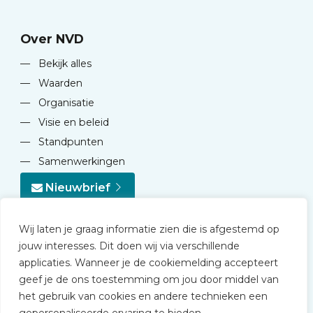
Over NVD
—
Bekijk alles
—
Waarden
—
Organisatie
—
Visie en beleid
—
Standpunten
—
Samenwerkingen
Nieuwbrief
Wij laten je graag informatie zien die is afgestemd op
jouw interesses. Dit doen wij via verschillende
applicaties. Wanneer je de cookiemelding accepteert
geef je de ons toestemming om jou door middel van
© 2026 NVD
het gebruik van cookies en andere technieken een
Privacy statement