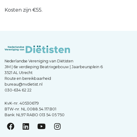
Kosten zijn €55.
Nederlandse Vereniging van Diëtisten
JIM | 6e verdieping Beatrixgebouw | Jaarbeursplein 6
3521 AL Utrecht
Route en bereikbaarheid
bureau@nvdietist.nl
030-634 62 22
KvK-nr. 40530679
BTW-nr. NL.0088.54.117.B01
Bank: NL97 RABO 013 54 05 750