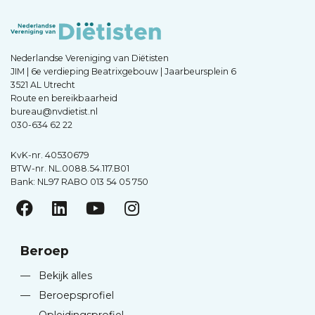
Nederlandse Vereniging van Diëtisten
JIM | 6e verdieping Beatrixgebouw | Jaarbeursplein 6
3521 AL Utrecht
Route en bereikbaarheid
bureau@nvdietist.nl
030-634 62 22
KvK-nr. 40530679
BTW-nr. NL.0088.54.117.B01
Bank: NL97 RABO 013 54 05 750
Beroep
—
Bekijk alles
—
Beroepsprofiel