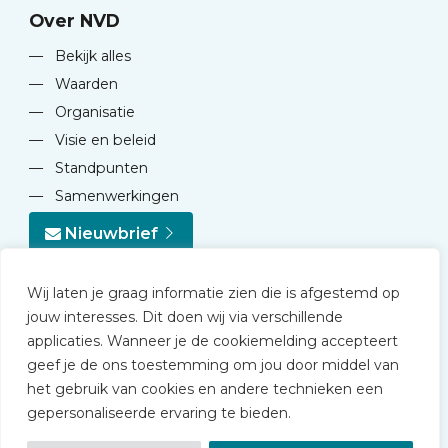
Over NVD
—
Bekijk alles
—
Waarden
—
Organisatie
—
Visie en beleid
—
Standpunten
—
Samenwerkingen
Nieuwbrief
Wij laten je graag informatie zien die is afgestemd op
jouw interesses. Dit doen wij via verschillende
applicaties. Wanneer je de cookiemelding accepteert
geef je de ons toestemming om jou door middel van
© 2026 NVD
het gebruik van cookies en andere technieken een
Privacy statement
gepersonaliseerde ervaring te bieden.
Disclaimer
Algemene voorwaarden NVD Academy