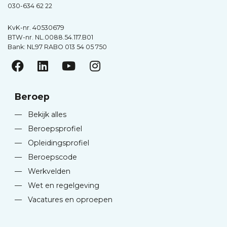
030-634 62 22
KvK-nr. 40530679
BTW-nr. NL.0088.54.117.B01
Bank: NL97 RABO 013 54 05 750
Beroep
—
Bekijk alles
—
Beroepsprofiel
—
Opleidingsprofiel
—
Beroepscode
—
Werkvelden
—
Wet en regelgeving
—
Vacatures en oproepen