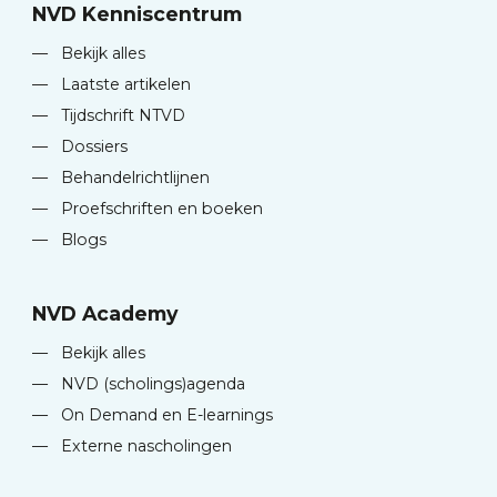
NVD Kenniscentrum
—
Bekijk alles
—
Laatste artikelen
—
Tijdschrift NTVD
—
Dossiers
—
Behandelrichtlijnen
—
Proefschriften en boeken
—
Blogs
NVD Academy
—
Bekijk alles
—
NVD (scholings)agenda
—
On Demand en E-learnings
—
Externe nascholingen