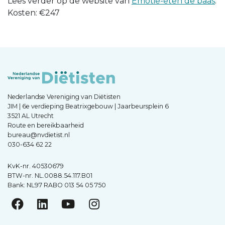
Lees verder op de website van
Emotie-eten de baas
.
Kosten: €247
Nederlandse Vereniging van Diëtisten
JIM | 6e verdieping Beatrixgebouw | Jaarbeursplein 6
3521 AL Utrecht
Route en bereikbaarheid
bureau@nvdietist.nl
030-634 62 22
KvK-nr. 40530679
BTW-nr. NL.0088.54.117.B01
Bank: NL97 RABO 013 54 05 750