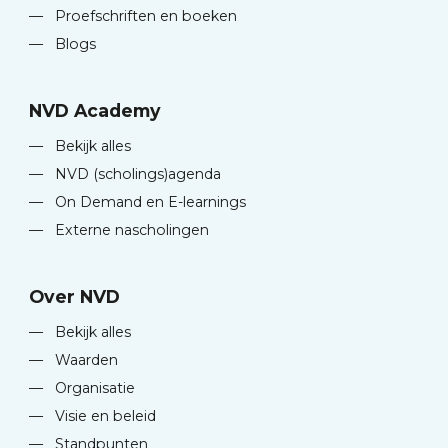
—
Proefschriften en boeken
—
Blogs
NVD Academy
—
Bekijk alles
—
NVD (scholings)agenda
—
On Demand en E-learnings
—
Externe nascholingen
Over NVD
—
Bekijk alles
—
Waarden
—
Organisatie
—
Visie en beleid
—
Standpunten