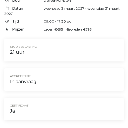
Duur
2 bijeenkomsten
Datum
woensdag 3 maart 2027
- woensdag 31 maart
2027
Tijd
09:00
- 17:30
uur
Prijzen
Leden €695 | Niet-leden €795
STUDIEBELASTING
21 uur
ACCREDITATIE
In aanvraag
CERTIFICAAT
Ja