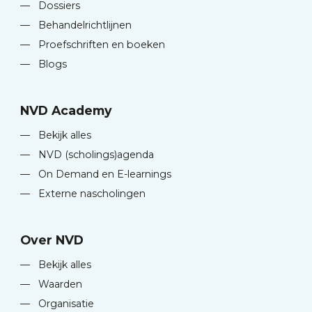
—
Dossiers
—
Behandelrichtlijnen
—
Proefschriften en boeken
—
Blogs
NVD Academy
—
Bekijk alles
—
NVD (scholings)agenda
—
On Demand en E-learnings
—
Externe nascholingen
Over NVD
—
Bekijk alles
—
Waarden
—
Organisatie