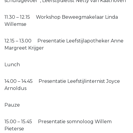
schuldgevoel” , Leefstijldiëtist Netty van Kaathoven
11.30 – 12.15 Workshop Beweegmakelaar Linda
Willemse
12.15 – 13.00 Presentatie Leefstijlapotheker Anne
Margreet Krijger
Lunch
14.00 – 14.45 Presentatie Leefstijlinternist Joyce
Arnoldus
Pauze
15.00 – 15.45 Presentatie somnoloog Willem
Pieterse