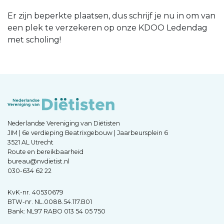
Er zijn beperkte plaatsen, dus schrijf je nu in om van
een plek te verzekeren op onze KDOO Ledendag
met scholing!
Nederlandse Vereniging van Diëtisten
JIM | 6e verdieping Beatrixgebouw | Jaarbeursplein 6
3521 AL Utrecht
Route en bereikbaarheid
bureau@nvdietist.nl
030-634 62 22
KvK-nr. 40530679
BTW-nr. NL.0088.54.117.B01
Bank: NL97 RABO 013 54 05 750