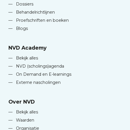
—
Dossiers
—
Behandelrichtlijnen
—
Proefschriften en boeken
—
Blogs
NVD Academy
—
Bekijk alles
—
NVD (scholings)agenda
—
On Demand en E-learnings
—
Externe nascholingen
Over NVD
—
Bekijk alles
—
Waarden
—
Organisatie