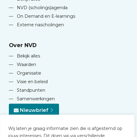
—
NVD (scholings)agenda
—
On Demand en E-learnings
—
Externe nascholingen
Over NVD
—
Bekijk alles
—
Waarden
—
Organisatie
—
Visie en beleid
—
Standpunten
—
Samenwerkingen
Nieuwbrief
Wij laten je graag informatie zien die is afgestemd op
jouw interesses. Dit doen wij via verschillende