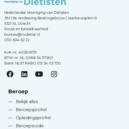
Nederlandse Vereniging van Diëtisten
JIM | 6e verdieping Beatrixgebouw | Jaarbeursplein 6
3521 AL Utrecht
Route en bereikbaarheid
bureau@nvdietist.nl
030-634 62 22
KvK-nr. 40530679
BTW-nr. NL.0088.54.117.B01
Bank: NL97 RABO 013 54 05 750
Beroep
—
Bekijk alles
—
Beroepsprofiel
—
Opleidingsprofiel
—
Beroepscode