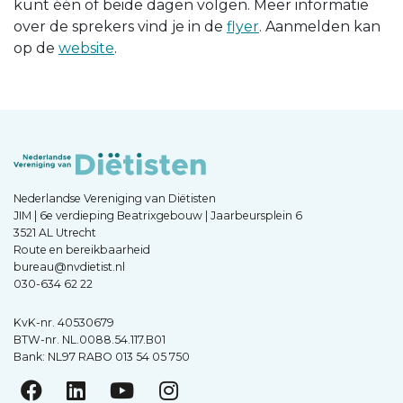
kunt één of beide dagen volgen. Meer informatie
over de sprekers vind je in de
flyer
. Aanmelden kan
op de
website
.
Nederlandse Vereniging van Diëtisten
JIM | 6e verdieping Beatrixgebouw | Jaarbeursplein 6
3521 AL Utrecht
Route en bereikbaarheid
bureau@nvdietist.nl
030-634 62 22
KvK-nr. 40530679
BTW-nr. NL.0088.54.117.B01
Bank: NL97 RABO 013 54 05 750