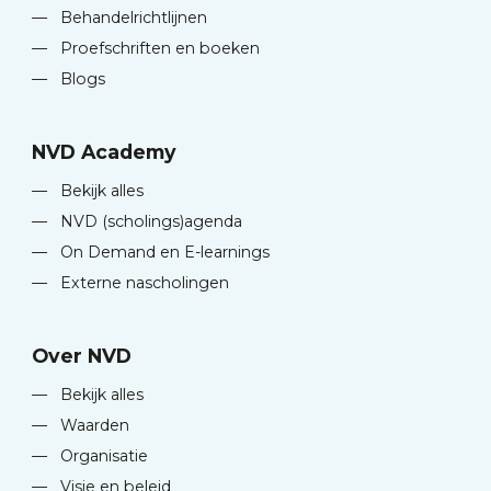
—
Behandelrichtlijnen
—
Proefschriften en boeken
—
Blogs
NVD Academy
—
Bekijk alles
—
NVD (scholings)agenda
—
On Demand en E-learnings
—
Externe nascholingen
Over NVD
—
Bekijk alles
—
Waarden
—
Organisatie
—
Visie en beleid