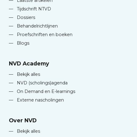
—
Laatste artikelen
—
Tijdschrift NTVD
—
Dossiers
—
Behandelrichtlijnen
—
Proefschriften en boeken
—
Blogs
NVD Academy
—
Bekijk alles
—
NVD (scholings)agenda
—
On Demand en E-learnings
—
Externe nascholingen
Over NVD
—
Bekijk alles