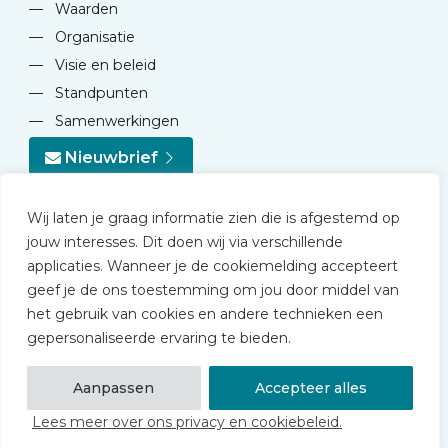
—
Waarden
—
Organisatie
—
Visie en beleid
—
Standpunten
—
Samenwerkingen
Nieuwbrief
Wij laten je graag informatie zien die is afgestemd op
jouw interesses. Dit doen wij via verschillende
applicaties. Wanneer je de cookiemelding accepteert
geef je de ons toestemming om jou door middel van
© 2026 NVD
het gebruik van cookies en andere technieken een
Privacy statement
gepersonaliseerde ervaring te bieden.
Disclaimer
Algemene voorwaarden NVD Academy
Aanpassen
Accepteer alles
Lees meer over ons privacy en cookiebeleid.