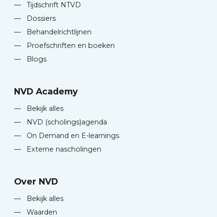
—
Tijdschrift NTVD
—
Dossiers
—
Behandelrichtlijnen
—
Proefschriften en boeken
—
Blogs
NVD Academy
—
Bekijk alles
—
NVD (scholings)agenda
—
On Demand en E-learnings
—
Externe nascholingen
Over NVD
—
Bekijk alles
—
Waarden