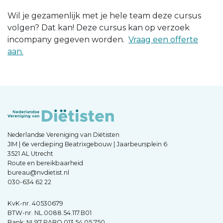
Wil je gezamenlijk met je hele team deze cursus
volgen? Dat kan! Deze cursus kan op verzoek
incompany gegeven worden.
Vraag een offerte
aan.
Nederlandse Vereniging van Diëtisten
JIM | 6e verdieping Beatrixgebouw | Jaarbeursplein 6
3521 AL Utrecht
Route en bereikbaarheid
bureau@nvdietist.nl
030-634 62 22
KvK-nr. 40530679
BTW-nr. NL.0088.54.117.B01
Bank: NL97 RABO 013 54 05 750