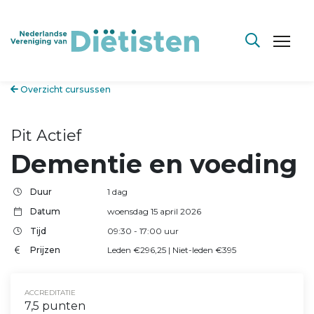
Overzicht cursussen
Pit Actief
Dementie en voeding
Duur
1 dag
Datum
woensdag 15 april 2026
Tijd
09:30
- 17:00
uur
Prijzen
Leden €296,25 | Niet-leden €395
ACCREDITATIE
7,5 punten