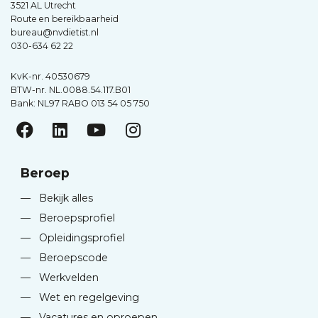
3521 AL Utrecht
Route en bereikbaarheid
bureau@nvdietist.nl
030-634 62 22
KvK-nr. 40530679
BTW-nr. NL.0088.54.117.B01
Bank: NL97 RABO 013 54 05 750
Beroep
—
Bekijk alles
—
Beroepsprofiel
—
Opleidingsprofiel
—
Beroepscode
—
Werkvelden
—
Wet en regelgeving
—
Vacatures en oproepen