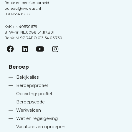
Route en bereikbaarheid
bureau@nvdietist.nl
030-634 62 22
KvK-nr. 40530679
BTW-nr. NL.0088.54.117.B01
Bank: NL97 RABO 013 54 05 750
Beroep
—
Bekijk alles
—
Beroepsprofiel
—
Opleidingsprofiel
—
Beroepscode
—
Werkvelden
—
Wet en regelgeving
—
Vacatures en oproepen