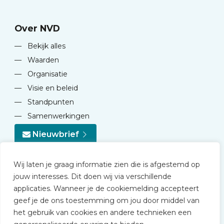
Over NVD
—
Bekijk alles
—
Waarden
—
Organisatie
—
Visie en beleid
—
Standpunten
—
Samenwerkingen
Nieuwbrief
Wij laten je graag informatie zien die is afgestemd op
jouw interesses. Dit doen wij via verschillende
applicaties. Wanneer je de cookiemelding accepteert
geef je de ons toestemming om jou door middel van
© 2026 NVD
het gebruik van cookies en andere technieken een
Privacy statement