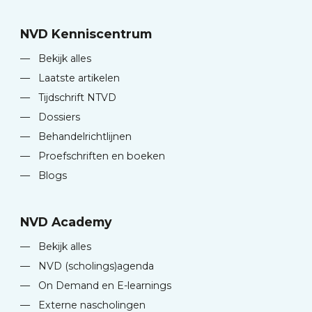
NVD Kenniscentrum
—
Bekijk alles
—
Laatste artikelen
—
Tijdschrift NTVD
—
Dossiers
—
Behandelrichtlijnen
—
Proefschriften en boeken
—
Blogs
NVD Academy
—
Bekijk alles
—
NVD (scholings)agenda
—
On Demand en E-learnings
—
Externe nascholingen