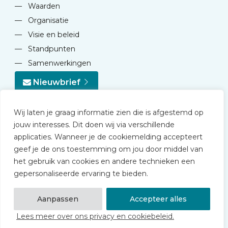
—
Waarden
—
Organisatie
—
Visie en beleid
—
Standpunten
—
Samenwerkingen
Nieuwbrief
Wij laten je graag informatie zien die is afgestemd op
jouw interesses. Dit doen wij via verschillende
applicaties. Wanneer je de cookiemelding accepteert
geef je de ons toestemming om jou door middel van
© 2026 NVD
het gebruik van cookies en andere technieken een
Privacy statement
gepersonaliseerde ervaring te bieden.
Disclaimer
Algemene voorwaarden NVD Academy
Aanpassen
Accepteer alles
Lees meer over ons privacy en cookiebeleid.