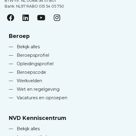
BTW-nr. NL.0088.54.117.B01
Bank: NL97 RABO 013 54 05 750
Beroep
—
Bekijk alles
—
Beroepsprofiel
—
Opleidingsprofiel
—
Beroepscode
—
Werkvelden
—
Wet en regelgeving
—
Vacatures en oproepen
NVD Kenniscentrum
—
Bekijk alles