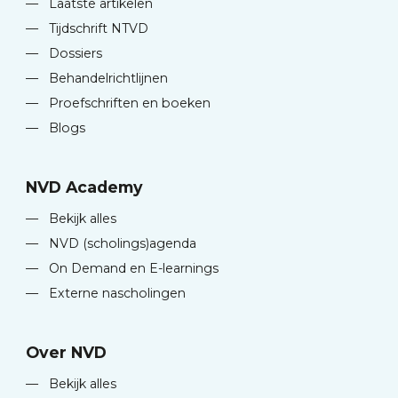
—
Laatste artikelen
—
Tijdschrift NTVD
—
Dossiers
—
Behandelrichtlijnen
—
Proefschriften en boeken
—
Blogs
NVD Academy
—
Bekijk alles
—
NVD (scholings)agenda
—
On Demand en E-learnings
—
Externe nascholingen
Over NVD
—
Bekijk alles