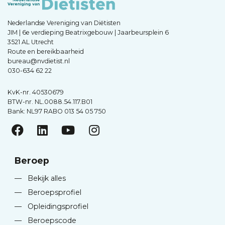
Nederlandse Vereniging van Diëtisten
JIM | 6e verdieping Beatrixgebouw | Jaarbeursplein 6
3521 AL Utrecht
Route en bereikbaarheid
bureau@nvdietist.nl
030-634 62 22
KvK-nr. 40530679
BTW-nr. NL.0088.54.117.B01
Bank: NL97 RABO 013 54 05 750
Beroep
—
Bekijk alles
—
Beroepsprofiel
—
Opleidingsprofiel
—
Beroepscode