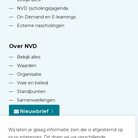
—
NVD (scholings)agenda
—
On Demand en E-learnings
—
Externe nascholingen
Over NVD
—
Bekijk alles
—
Waarden
—
Organisatie
—
Visie en beleid
—
Standpunten
—
Samenwerkingen
Nieuwbrief
Wij laten je graag informatie zien die is afgestemd op
jouw interesses. Dit doen wij via verschillende