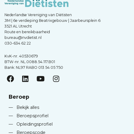
Nederlandse Vereniging van Diëtisten
JIM | 6e verdieping Beatrixgebouw | Jaarbeursplein 6
3521 AL Utrecht
Route en bereikbaarheid
bureau@nvdietist.nl
030-634 62 22
KvK-nr. 40530679
BTW-nr. NL.0088.54.117.B01
Bank: NL97 RABO 013 54 05 750
Beroep
—
Bekijk alles
—
Beroepsprofiel
—
Opleidingsprofiel
—
Beroepscode