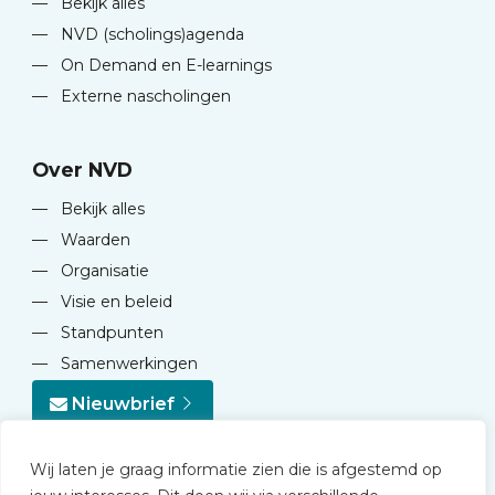
—
Bekijk alles
—
NVD (scholings)agenda
—
On Demand en E-learnings
—
Externe nascholingen
Over NVD
—
Bekijk alles
—
Waarden
—
Organisatie
—
Visie en beleid
—
Standpunten
—
Samenwerkingen
Nieuwbrief
Wij laten je graag informatie zien die is afgestemd op