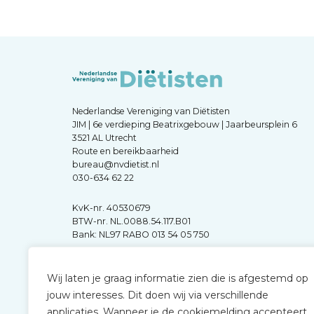
Nederlandse Vereniging van Diëtisten
JIM | 6e verdieping Beatrixgebouw | Jaarbeursplein 6
3521 AL Utrecht
Route en bereikbaarheid
bureau@nvdietist.nl
030-634 62 22
KvK-nr. 40530679
BTW-nr. NL.0088.54.117.B01
Bank: NL97 RABO 013 54 05 750
Wij laten je graag informatie zien die is afgestemd op
jouw interesses. Dit doen wij via verschillende
applicaties. Wanneer je de cookiemelding accepteert