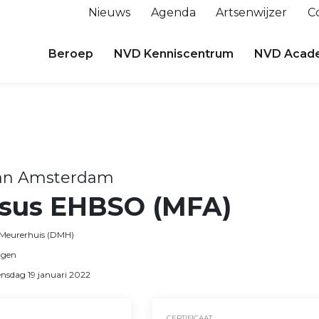
Nieuws
Agenda
Artsenwijzer
C
Beroep
NVD Kenniscentrum
NVD Acad
an Amsterdam
rsus EHBSO (MFA)
 Meurerhuis (DMH)
agen
nsdag 19 januari 2022
CERTIFICAAT