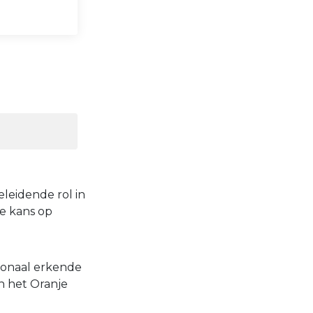
leidende rol in
de kans op
ionaal erkende
an het Oranje