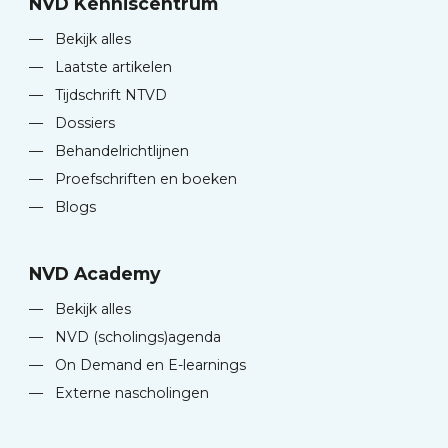
NVD Kenniscentrum
—
Bekijk alles
—
Laatste artikelen
—
Tijdschrift NTVD
—
Dossiers
—
Behandelrichtlijnen
—
Proefschriften en boeken
—
Blogs
NVD Academy
—
Bekijk alles
—
NVD (scholings)agenda
—
On Demand en E-learnings
—
Externe nascholingen