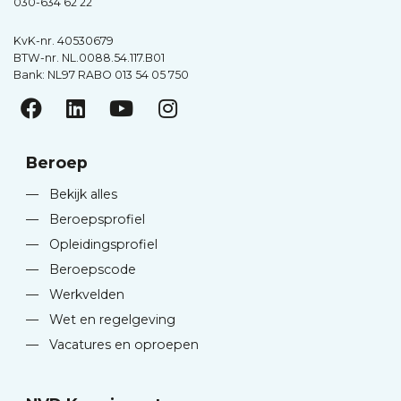
030-634 62 22
KvK-nr. 40530679
BTW-nr. NL.0088.54.117.B01
Bank: NL97 RABO 013 54 05 750
Beroep
—
Bekijk alles
—
Beroepsprofiel
—
Opleidingsprofiel
—
Beroepscode
—
Werkvelden
—
Wet en regelgeving
—
Vacatures en oproepen