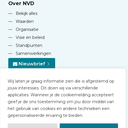
Over NVD
—
Bekijk alles
—
Waarden
—
Organisatie
—
Visie en beleid
—
Standpunten
—
Samenwerkingen
Nieuwbrief
Wij laten je graag informatie zien die is afgestemd op
jouw interesses. Dit doen wij via verschillende
applicaties. Wanneer je de cookiemelding accepteert
geef je de ons toestemming om jou door middel van
© 2026 NVD
het gebruik van cookies en andere technieken een
Privacy statement
gepersonaliseerde ervaring te bieden.
Disclaimer
Algemene voorwaarden NVD Academy