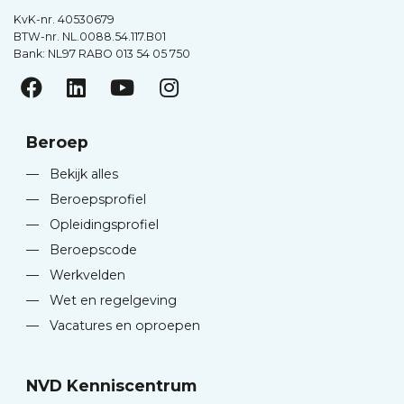
KvK-nr. 40530679
BTW-nr. NL.0088.54.117.B01
Bank: NL97 RABO 013 54 05 750
Beroep
—
Bekijk alles
—
Beroepsprofiel
—
Opleidingsprofiel
—
Beroepscode
—
Werkvelden
—
Wet en regelgeving
—
Vacatures en oproepen
NVD Kenniscentrum