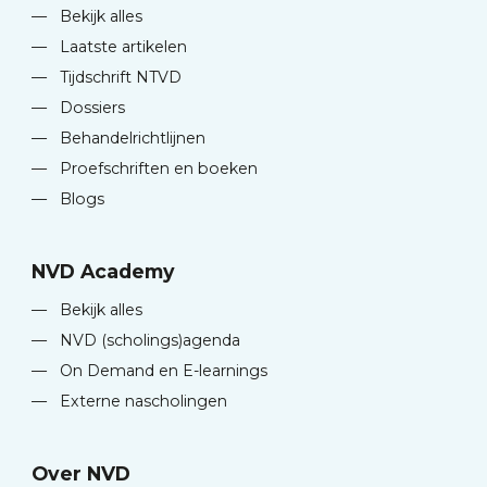
—
Bekijk alles
—
Laatste artikelen
—
Tijdschrift NTVD
—
Dossiers
—
Behandelrichtlijnen
—
Proefschriften en boeken
—
Blogs
NVD Academy
—
Bekijk alles
—
NVD (scholings)agenda
—
On Demand en E-learnings
—
Externe nascholingen
Over NVD