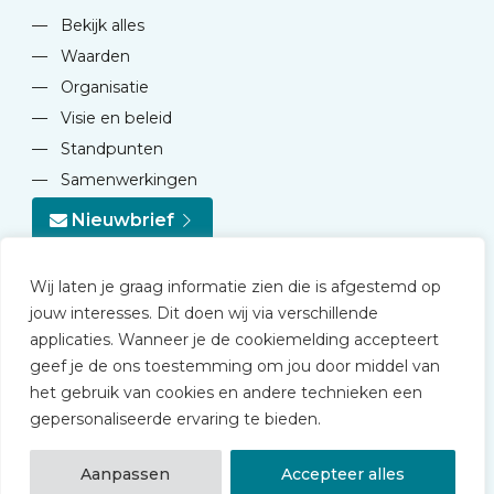
—
Bekijk alles
—
Waarden
—
Organisatie
—
Visie en beleid
—
Standpunten
—
Samenwerkingen
Nieuwbrief
Wij laten je graag informatie zien die is afgestemd op
jouw interesses. Dit doen wij via verschillende
applicaties. Wanneer je de cookiemelding accepteert
geef je de ons toestemming om jou door middel van
© 2026 NVD
het gebruik van cookies en andere technieken een
Privacy statement
gepersonaliseerde ervaring te bieden.
Disclaimer
Algemene voorwaarden NVD Academy
Aanpassen
Accepteer alles