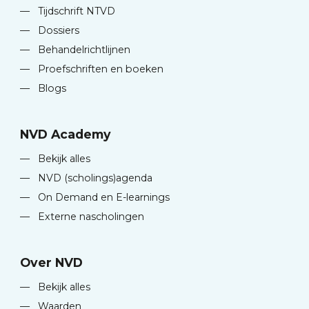
—
Tijdschrift NTVD
—
Dossiers
—
Behandelrichtlijnen
—
Proefschriften en boeken
—
Blogs
NVD Academy
—
Bekijk alles
—
NVD (scholings)agenda
—
On Demand en E-learnings
—
Externe nascholingen
Over NVD
—
Bekijk alles
—
Waarden