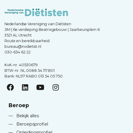
Nederlandse Vereniging van Diëtisten
JIM | 6e verdieping Beatrixgebouw | Jaarbeursplein 6
3521 AL Utrecht
Route en bereikbaarheid
bureau@nvdietist.nl
030-634 62 22
KvK-nr. 40530679
BTW-nr. NL.0088.54.117.B01
Bank: NL97 RABO 013 54 05 750
Beroep
—
Bekijk alles
—
Beroepsprofiel
—
Opleidingsprofiel