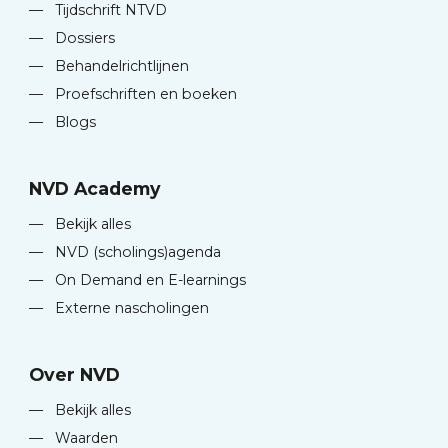
—
Tijdschrift NTVD
—
Dossiers
—
Behandelrichtlijnen
—
Proefschriften en boeken
—
Blogs
NVD Academy
—
Bekijk alles
—
NVD (scholings)agenda
—
On Demand en E-learnings
—
Externe nascholingen
Over NVD
—
Bekijk alles
—
Waarden