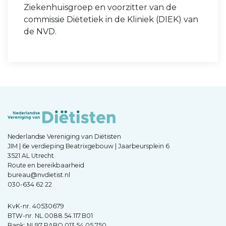
Ziekenhuisgroep en voorzitter van de
commissie Diëtetiek in de Kliniek (DIEK) van
de NVD.
Nederlandse Vereniging van Diëtisten
JIM | 6e verdieping Beatrixgebouw | Jaarbeursplein 6
3521 AL Utrecht
Route en bereikbaarheid
bureau@nvdietist.nl
030-634 62 22
KvK-nr. 40530679
BTW-nr. NL.0088.54.117.B01
Bank: NL97 RABO 013 54 05 750