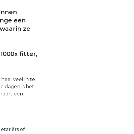
kunnen
enge een
 waarin ze
000x fitter,
heel veel in te
ze dagen is het
 hoort een
etariërs of