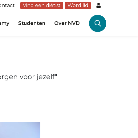
ontact
Vind een diëtist
Word lid
emy
Studenten
Over NVD
orgen voor jezelf"