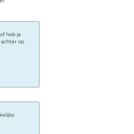
ver
of heb je
e achter op
elijks