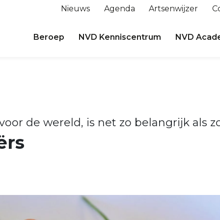
Nieuws
Agenda
Artsenwijzer
C
Beroep
NVD Kenniscentrum
NVD Acad
oor de wereld, is net zo belangrijk als z
ërs