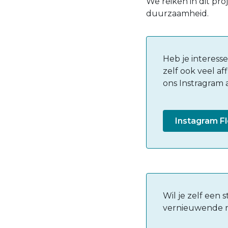
We reiken in dit pro
duurzaamheid.
Heb je interess
zelf ook veel a
ons Instragram 
Instagram Fl
Wil je zelf een 
vernieuwende r