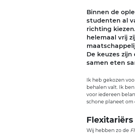
Binnen de ople
studenten al v
richting kieze
helemaal vrij zi
maatschappeli
De keuzes zijn
samen eten sam
Ik heb gekozen voor
behalen valt. Ik be
voor iedereen belan
schone planeet om o
Flexitariërs
Wij hebben zo de
Fl