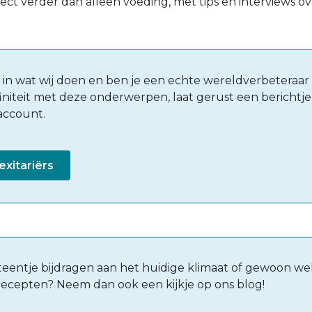
ject verder dan alleen voeding, met tips en interviews o
e in wat wij doen en ben je een echte wereldverbeteraar 
ffiniteit met deze onderwerpen, laat gerust een berichtj
account.
exitariërs
steentje bijdragen aan het huidige klimaat of gewoon wek
ecepten? Neem dan ook een kijkje op ons blog!