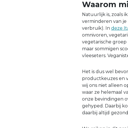
Waarom min
Natuurlijk is, zoals 
verminderen van je
verbruik). In
deze It
omnivoren, vegetari
vegetarische groep 
maar sommigen scoo
vleeseters. Veganist
Het is dus wel bevo
productkeuzes en ver
wij ons niet allee
waar ze helemaal v
onze bevindingen ov
gehyped. Daarbij ko
daarbij altijd gezond