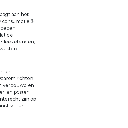
draagt aan het
uw consumptie &
groepen
dat de
 vlees etenden,
ewustere
erdere
 Daarom richten
en verbouwd en
er, en posten
nterecht zijn op
nistisch en