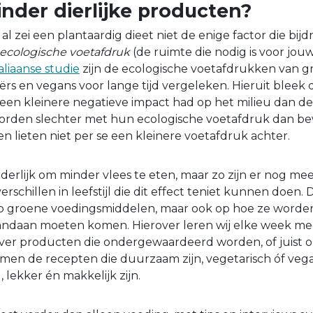
der dierlijke producten?
ik al zei een plantaardig dieet niet de enige factor die bij
ecologische voetafdruk
(de ruimte die nodig is voor jo
aliaanse studie
zijn de ecologische voetafdrukken van 
ërs en vegans voor lange tijd vergeleken. Hieruit bleek 
een kleinere negatieve impact had op het milieu dan de
rden slechter met hun ecologische voetafdruk dan b
en lieten niet per se een kleinere voetafdruk achter.
rderlijk om minder vlees te eten, maar zo zijn er nog me
schillen in leefstijl die dit effect teniet kunnen doen.
n op groene voedingsmiddelen, maar ook op hoe ze word
andaan moeten komen. Hierover leren wij elke week me
er producten die ondergewaardeerd worden, of juist o
men de recepten die duurzaam zijn, vegetarisch óf vega
, lekker én makkelijk zijn.