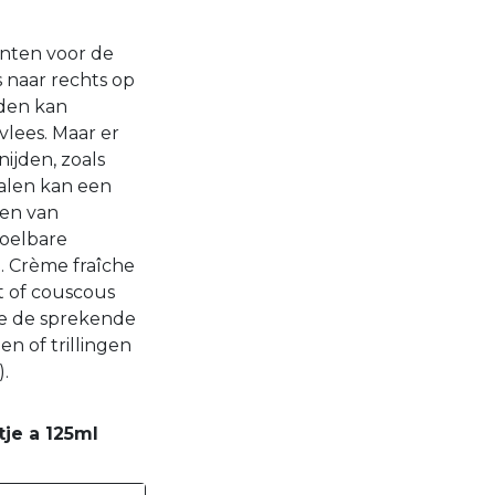
ënten voor de
s naar rechts op
jden kan
lees. Maar er
ijden, zoals
palen kan een
den van
voelbare
. Crème fraîche
t of couscous
lve de sprekende
n of trillingen
).
je a 125ml