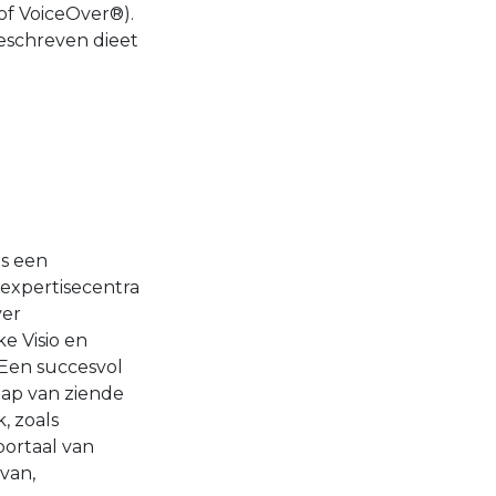
of VoiceOver®).
eschreven dieet
ls een
expertisecentra
ver
e Visio en
 Een succesvol
hap van ziende
, zoals
portaal van
van,