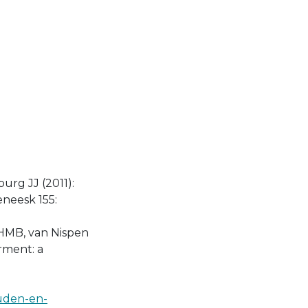
rg JJ (2011):
neesk 155:
GHMB, van Nispen
rment: a
ouden-en-