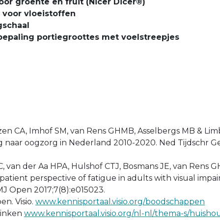
oor groente en fruit (Nicer Dicer®)
 voor vloeistoffen
schaal
bepaling portiegroottes met voelstreepjes
zen CA, Imhof SM, van Rens GHMB, Asselbergs MB & Limbu
 naar oogzorg in Nederland 2010-2020. Ned Tijdschr Ge
C, van der Aa HPA, Hulshof CTJ, Bosmans JE, van Rens 
atient perspective of fatigue in adults with visual impai
BMJ Open 2017;7(8):e015023.
n. Visio.
www.kennisportaal.visio.org/boodschappen
rinken
www.kennisportaal.visio.org/nl-nl/thema-s/huish