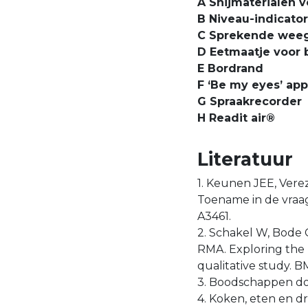
A Snijmaterialen v
B Niveau-indicator
C Sprekende weeg
D Eetmaatje voor 
E Bordrand
F ‘Be my eyes’ app
G Spraakrecorder
H Readit air®
Literatuur
1. Keunen JEE, Vere
Toename in de vraag
A3461.
2. Schakel W, Bode 
RMA. Exploring the p
qualitative study. 
3. Boodschappen doe
4. Koken, eten en d