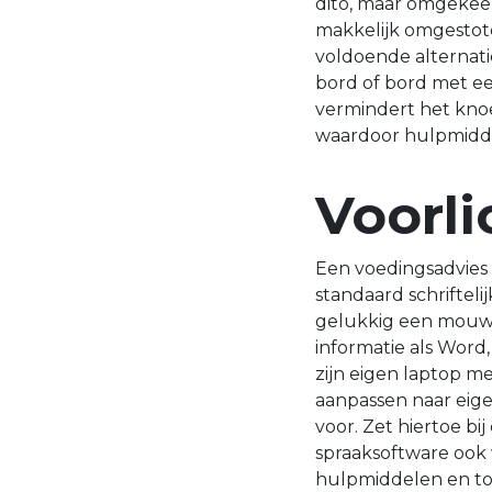
dito, maar omgekeer
makkelijk omgestote
voldoende alternati
bord of bord met ee
vermindert het knoe
waardoor hulpmiddel
Voorli
Een voedingsadvies 
standaard schriftelij
gelukkig een mouw a
informatie als Word
zijn eigen laptop me
aanpassen naar eige
voor. Zet hiertoe bi
spraaksoftware ook w
hulpmiddelen en to