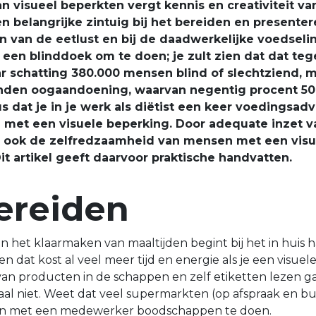
 visueel beperkten vergt kennis en creativiteit van
en belangrijke zintuig bij het bereiden en presente
 van de eetlust en bij de daadwerkelijke voedseli
een blinddoek om te doen; je zult zien dat dat tege
ar schatting 380.000 mensen blind of slechtziend, 
nden oogaandoening, waarvan negentig procent 50 
dus dat je in je werk als diëtist een keer voedingsad
met een visuele beperking. Door adequate inzet 
n ook de zelfredzaamheid van mensen met een visu
t artikel geeft daarvoor praktische handvatten.
ereiden
n het klaarmaken van maaltijden begint bij het in huis 
 dat kost al veel meer tijd en energie als je een visue
van producten in de schappen en zelf etiketten lezen ga
l niet. Weet dat veel supermarkten (op afspraak en buit
men met een medewerker boodschappen te doen.