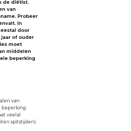
 de diëtist.
ren van
nname. Probeer
nvalt. In
meestal door
jaar of ouder
vies moet
van middelen
ele beperking
halen van
le beperking
at veelal
en spitstijden)