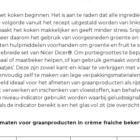
et koken beginnen. Het is aan te raden dat alle ingredi
e volgorde vanuit het recept uitgestald worden van link
aakt het koken makkelijker en geeft minder stress. Sni
iseer daarom het gebruik van voorgesneden groente en v
orten hulpmiddelen voorhanden om groente en fruit te sn
gebreide set van Nicer Dicer®. Om portiegroottes te be
al of maatbeker helpen, of kan gebruik gemaakt wor
jes’. Deze zijn zowel kant-en-klaar te verkrijgen met 
eenvoudig zelf te maken van lege verpakkingsmaterialen
eeld ideaal voor het afmeten van graanproducten als rijs
 het verwerken en inschenken van vloeistoffen, kan beha
niveau-indicator gebruikt worden waarbij geluidssignale
de indicator bereikt is en het glas vol zit (zie overzicht
maten voor graanproducten in crème fraiche bekert