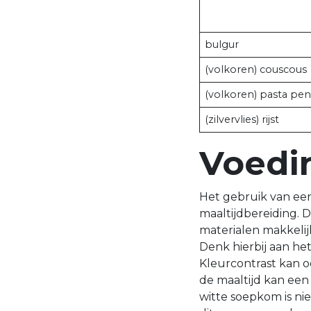
bulgur
(volkoren) couscous
(volkoren) pasta pe
(zilvervlies) rijst
Voedi
Het gebruik van een
maaltijdbereiding. 
materialen makkelij
Denk hierbij aan he
Kleurcontrast kan 
de maaltijd kan een
witte soepkom is ni