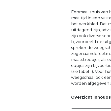
Eenmaal thuis kan h
maaltijd in een vast
het werkblad. Dat m
uitdagend zijn, adv
zijn ook diverse so
bijvoorbeeld de uit
sprekende weegscha
zogenaamde ‘eetmaat
maatstreepjes, als 
cupjes zijn bijvoorb
(zie tabel 1). Voor
weegschaal ook een 
worden afgegeven als 
Overzicht Inhouds