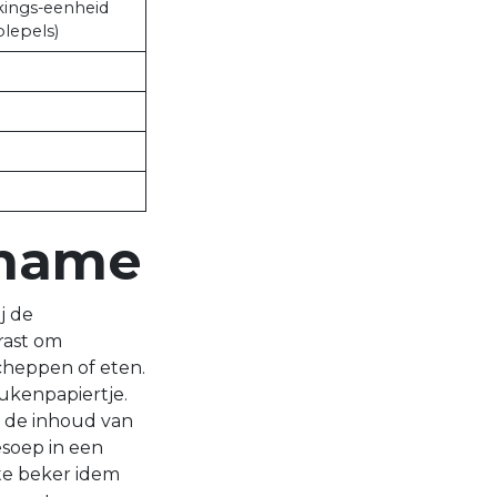
kings-eenheid
lepels)
nname
j de
rast om
cheppen of eten.
ukenpapiertje.
n de inhoud van
soep in een
rte beker idem