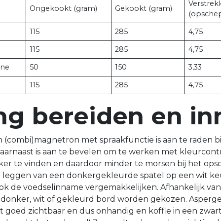
Verstrek
Ongekookt (gram)
Gekookt (gram)
(opschep
115
285
4,75
115
285
4,75
nne
50
150
3,33
115
285
4,75
ng bereiden en i
 (combi)magnetron met spraakfunctie is aan te raden bi
Daarnaast is aan te bevelen om te werken met kleurcont
ker te vinden en daardoor minder te morsen bij het ops
t leggen van een donkergekleurde spatel op een wit ke
ook de voedselinname vergemakkelijken. Afhankelijk va
 donker, wit of gekleurd bord worden gekozen. Asperge
et goed zichtbaar en dus onhandig en koffie in een zwa