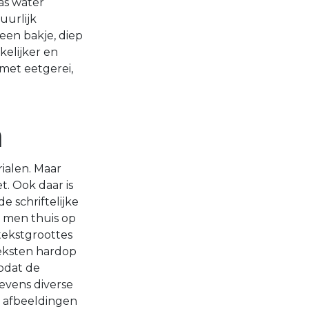
as water
uurlijk
een bakje, diep
elijker en
met eetgerei,
n
ialen. Maar
et. Ook daar is
 schriftelijke
n men thuis op
 tekstgroottes
teksten hardop
zodat de
tevens diverse
e afbeeldingen