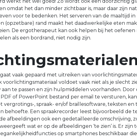
d werkt het wel goed! Zo wordt ook een doorzichtig gl
n omdat het dan minder zichtbaar is, maar daar zijn nat
even voor te bedenken. Het serveren van de maaltijd in 
n (opzetbare) rand maakt het daadwerkelijke eten makk
ien. De ergotherapeut kan ook helpen bij het oefenen 
en als een bordrand, niet nodig zijn.
chtingsmateriale
gaat vaak gepaard met uitreiken van voorlichtingsmater
k voorlichtingsmateriaal voldoet vaak niet als je slecht zi
an te passen en zijn hulpmiddelen voorhanden. Door de
, PDF of PowerPoint bestand per email te versturen, ka
t vergrotings-, spraak- en/of braillesoftware, teksten en
n behoefte. Een spraakrecorder leest bijvoorbeeld de 
j de afbeeldingen ook een gedetailleerde omschrijving, 
eergeeft wat er op de afbeeldingen ‘te zien’ is. Er zijn 
egankelijkheidfuncties op smartphones beschikbaar di