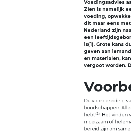
Voedingsadvies aan
Zien is namelijk e
voeding, opwekken
dit maar eens met 
Nederland zijn na
een leeftijdsgebo
is(1). Grote kans 
geven aan iemand 
en materialen, ka
vergoot worden. Di
Voorb
De voorbereiding va
boodschappen. Alleen
(2)
hebt
. Het vinden 
moeizaam of helemaa
bereid zijn om sa