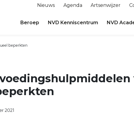
Nieuws
Agenda
Artsenwijzer
C
Beroep
NVD Kenniscentrum
NVD Acad
sueel beperkten
p voedingshulpmiddelen 
beperkten
r 2021