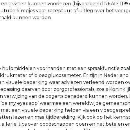
 en teksten kunnen voorlezen (bijvoorbeeld READ-IT® 
utube filmpjes voor receptuur of uitleg over het voorg
haald kunnen worden.
he hulpmiddelen voorhanden met een spraakfunctie zoa
drukmeter of bloedglucosemeter. Er zijn in Nederland 
n visuele beperking waar adviezen verleend worden o
passing daarvan door zorgprofessionals, zoals Koninklijk
en verwijzing van de oogarts benaderd kunnen worden.
ratis) ‘be my eyes app’ waarmee een wereldwijde gemeensc
en met een visuele beperking helpen via een videogesprek
ketten lezen en maaltijdbereiding. Kijk ook op het kennis
t allerlei tips over boodschappen doen en het betalen er
(3,4)