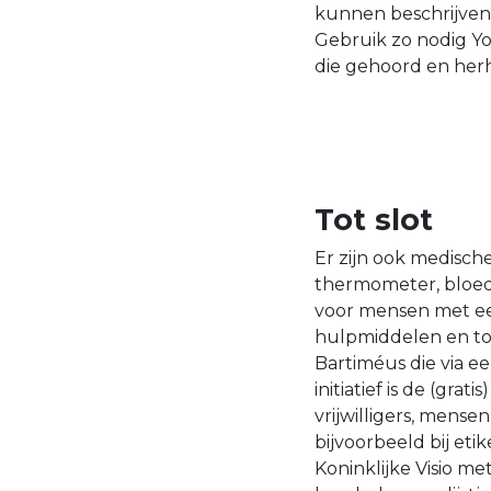
kunnen beschrijven
Gebruik zo nodig Yo
die gehoord en her
Tot slot
Er zijn ook medisc
thermometer, bloed
voor mensen met ee
hulpmiddelen en toe
Bartiméus die via e
initiatief is de (g
vrijwilligers, mens
bijvoorbeeld bij eti
Koninklijke Visio me