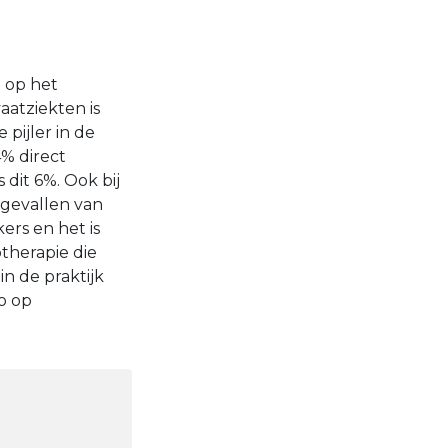
 op het
aatziekten is
 pijler in de
4% direct
 dit 6%. Ook bij
 gevallen van
ers en het is
therapie die
in de praktijk
o op