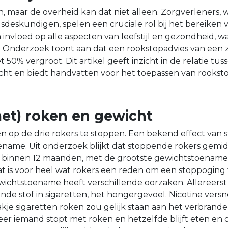
n, maar de overheid kan dat niet alleen. Zorgverleners,
sdeskundigen, spelen een cruciale rol bij het bereiken v
 invloed op alle aspecten van leefstijl en gezondheid, 
. Onderzoek toont aan dat een rookstopadvies van een 
50% vergroot. Dit artikel geeft inzicht in de relatie tu
cht en biedt handvatten voor het toepassen van rookst
et) roken en gewicht
één op de drie rokers te stoppen. Een bekend effect van
ename. Uit onderzoek blijkt dat stoppende rokers gemi
binnen 12 maanden, met de grootste gewichtstoename 
t is voor heel wat rokers een reden om een stoppoging
gewichtstoename heeft verschillende oorzaken. Allereers
ende stof in sigaretten, het hongergevoel. Nicotine versn
pakje sigaretten roken zou gelijk staan aan het verbrand
eer iemand stopt met roken en hetzelfde blijft eten en 