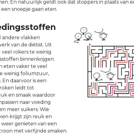
n. En natuurlijk geldt ook dat stoppers in plaats van ee
f een snoepje gaan eten.
edingsstoffen
l andere vlakken
rk van de diëtist. Uit
 veel rokers te weinig
sstoffen binnenkrijgen.
n eten vaker te veel
te weinig foliumzuur,
. En daarvoor is een
roken leidt tot
euk en smaak waardoor
anpassen naar voeding
en meer suikers. Wie
en krijgt zijn reuk en
 weer genieten van een
roon met verfijnde smaken.