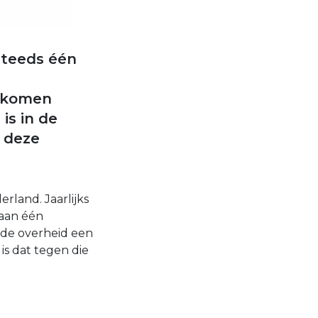
steeds één
s komen
is in de
n deze
rland. Jaarlijks
 aan één
 de overheid een
is dat tegen die