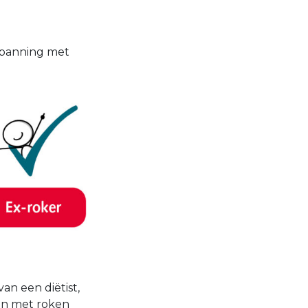
nspanning met
an een diëtist,
pen met roken