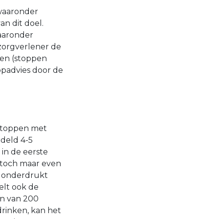
 waaronder
an dit doel.
waaronder
zorgverlener de
ssen (stoppen
opadvies door de
 stoppen met
ddeld 4-5
in de eerste
 toch maar even
t onderdrukt
elt ook de
en van 200
drinken, kan het