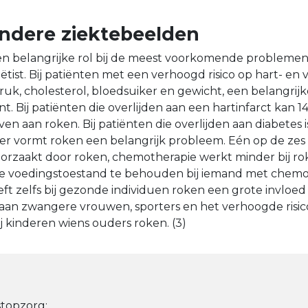
ndere ziektebeelden
en belangrijke rol bij de meest voorkomende problemen
tist. Bij patiënten met een verhoogd risico op hart- en v
uk, cholesterol, bloedsuiker en gewicht, een belangrijke
ënt. Bij patiënten die overlijden aan een hartinfarct kan 1
 aan roken. Bij patiënten die overlijden aan diabetes is
er vormt roken een belangrijk probleem. Eén op de zes
roorzaakt door roken, chemotherapie werkt minder bij rok
de voedingstoestand te behouden bij iemand met chemo
eft zelfs bij gezonde individuen roken een grote invloed 
k aan zwangere vrouwen, sporters en het verhoogde risic
j kinderen wiens ouders roken. (3)
stopzorg: