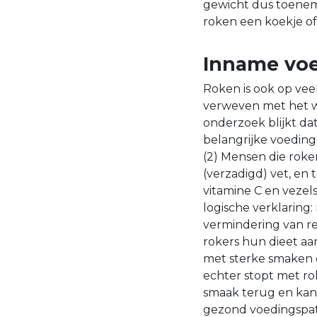
gewicht dus toeneme
roken een koekje o
Inname vo
Roken is ook op vee
verweven met het we
onderzoek blijkt dat
belangrijke voeding
(2) Mensen die roke
(verzadigd) vet, en 
vitamine C en vezels
logische verklaring: 
vermindering van r
rokers hun dieet a
met sterke smaken 
echter stopt met rok
smaak terug en kan
gezond voedingspat