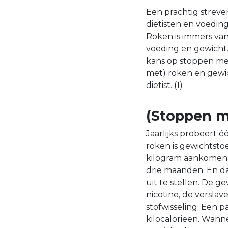
Een prachtig streve
diëtisten en voeding
Roken is immers van
voeding en gewicht
kans op stoppen met 
met) roken en gewi
diëtist. (1)
(Stoppen m
Jaarlijks probeert 
roken is gewichtsto
kilogram aankomen 
drie maanden. En da
uit te stellen. De 
nicotine, de verslav
stofwisseling. Een 
kilocalorieën. Wann