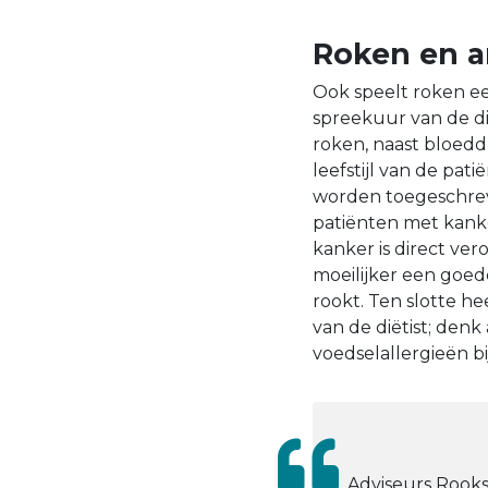
Roken en a
Ook speelt roken e
spreekuur van de dië
roken, naast bloeddr
leefstijl van de pati
worden toegeschreven
patiënten met kank
kanker is direct ve
moeilijker een goe
rookt. Ten slotte he
van de diëtist; den
voedselallergieën bi
Adviseurs Rook