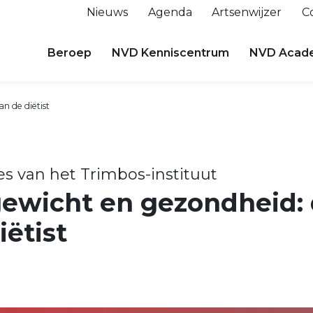
Nieuws
Agenda
Artsenwijzer
C
Beroep
NVD Kenniscentrum
NVD Acad
n de diëtist
es van het Trimbos-instituut
ewicht en gezondheid: 
iëtist