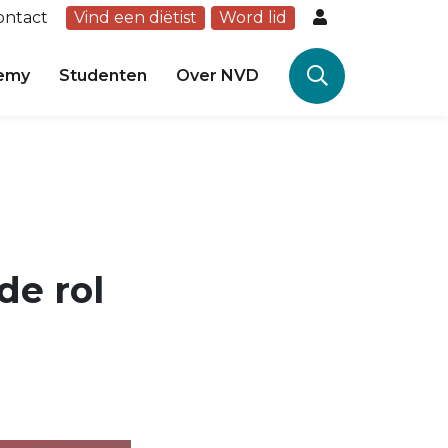
ontact
Vind een diëtist
Word lid
emy
Studenten
Over NVD
de rol