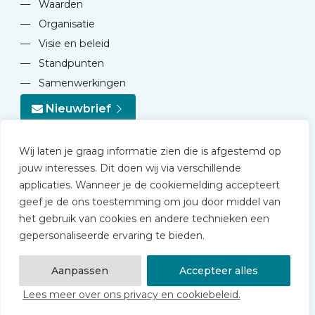
—
Waarden
—
Organisatie
—
Visie en beleid
—
Standpunten
—
Samenwerkingen
Nieuwbrief
Wij laten je graag informatie zien die is afgestemd op
jouw interesses. Dit doen wij via verschillende
applicaties. Wanneer je de cookiemelding accepteert
geef je de ons toestemming om jou door middel van
© 2026 NVD
het gebruik van cookies en andere technieken een
Privacy statement
gepersonaliseerde ervaring te bieden.
Disclaimer
Algemene voorwaarden NVD Academy
Aanpassen
Accepteer alles
Lees meer over ons privacy en cookiebeleid.