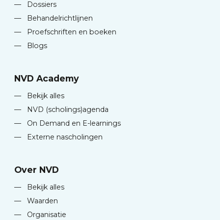
—
Dossiers
—
Behandelrichtlijnen
—
Proefschriften en boeken
—
Blogs
NVD Academy
—
Bekijk alles
—
NVD (scholings)agenda
—
On Demand en E-learnings
—
Externe nascholingen
Over NVD
—
Bekijk alles
—
Waarden
—
Organisatie