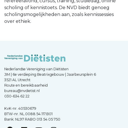
refereeravond, cursus, training, studiedag, online
scholing of kennistoets. De NVD biedt genoeg
scholingsmogelijkheden aan, zoals kennissessies
over ethiek.
Nederlandse Vereniging van Diëtisten
JIM | 6e verdieping Beatrixgebouw | Jaarbeursplein 6
3521 AL Utrecht
Route en bereikbaarheid
bureau@nvdietist.nl
030-634 62 22
KvK-nr. 40530679
BTW-nr. NL.0088.54.117.B01
Bank: NL97 RABO 013 54 05 750