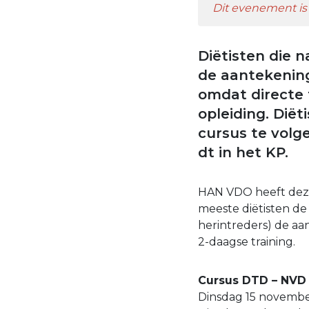
Dit evenement is 
Diëtisten die n
de aantekening
omdat directe t
opleiding. Diët
cursus te vol
dt in het KP.
HAN VDO heeft deze
meeste diëtisten de 
herintreders) de aa
2-daagse training.
Cursus DTD – NV
Dinsdag 15 november