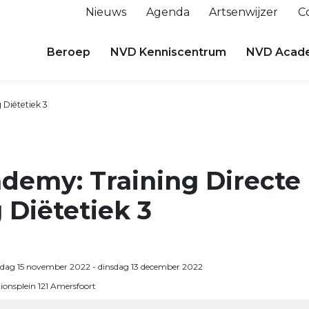
Nieuws
Agenda
Artsenwijzer
C
Beroep
NVD Kenniscentrum
NVD Acad
Diëtetiek 3
demy: Training Directe
Diëtetiek 3
sdag 15 november 2022
- dinsdag 13 december 2022
tionsplein 121 Amersfoort