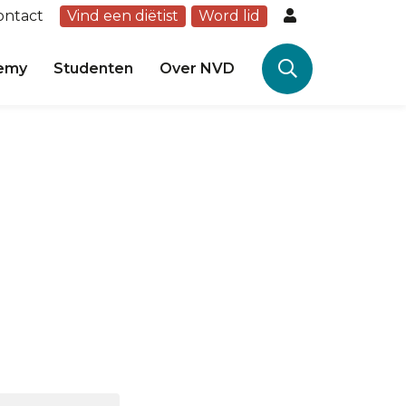
ontact
Vind een diëtist
Word lid
emy
Studenten
Over NVD