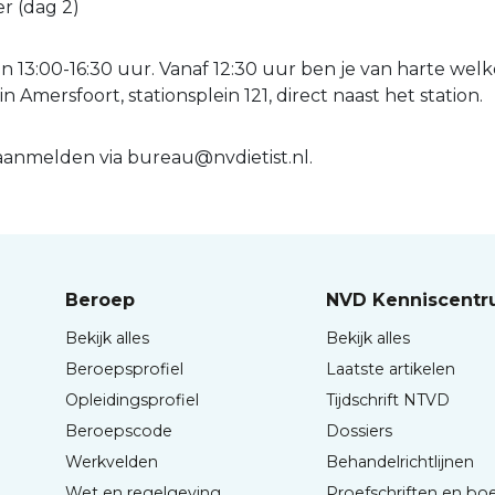
r (dag 2)
n 13:00-16:30 uur. Vanaf 12:30 uur ben je van harte welk
 Amersfoort, stationsplein 121, direct naast het station.
 aanmelden via bureau@nvdietist.nl.
Beroep
NVD Kenniscent
Bekijk alles
Bekijk alles
Beroepsprofiel
Laatste artikelen
Opleidingsprofiel
Tijdschrift NTVD
Beroepscode
Dossiers
Werkvelden
Behandelrichtlijnen
Wet en regelgeving
Proefschriften en bo