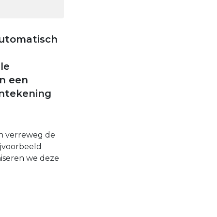
 automatisch
le
en een
antekening
n verreweg de
ijvoorbeeld
niseren we deze