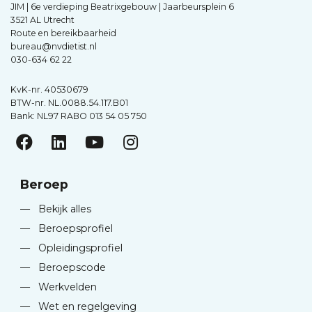
JIM | 6e verdieping Beatrixgebouw | Jaarbeursplein 6
3521 AL Utrecht
Route en bereikbaarheid
bureau@nvdietist.nl
030-634 62 22
KvK-nr. 40530679
BTW-nr. NL.0088.54.117.B01
Bank: NL97 RABO 013 54 05 750
Beroep
—
Bekijk alles
—
Beroepsprofiel
—
Opleidingsprofiel
—
Beroepscode
—
Werkvelden
—
Wet en regelgeving