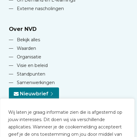
—
On Demand en E-learnings
—
Externe nascholingen
Over NVD
—
Bekijk alles
—
Waarden
—
Organisatie
—
Visie en beleid
—
Standpunten
—
Samenwerkingen
Nieuwbrief
Wij laten je graag informatie zien die is afgestemd op
jouw interesses. Dit doen wij via verschillende
applicaties. Wanneer je de cookiemelding accepteert
geef je de ons toestemming om jou door middel van
© 2026 NVD