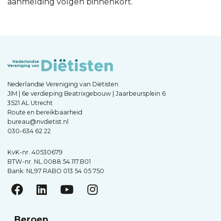
aanmelding volgen binnenkort.
Nederlandse Vereniging van Diëtisten
JIM | 6e verdieping Beatrixgebouw | Jaarbeursplein 6
3521 AL Utrecht
Route en bereikbaarheid
bureau@nvdietist.nl
030-634 62 22
KvK-nr. 40530679
BTW-nr. NL.0088.54.117.B01
Bank: NL97 RABO 013 54 05 750
Beroep