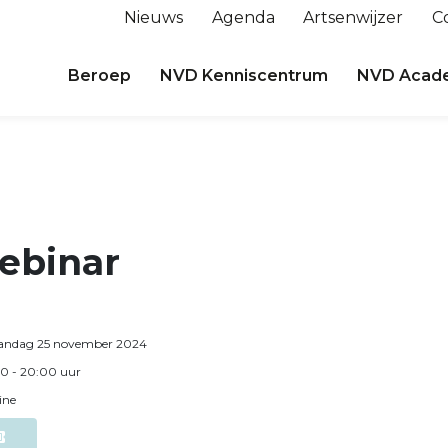
Nieuws
Agenda
Artsenwijzer
C
Beroep
NVD Kenniscentrum
NVD Acad
ebinar
ndag 25 november 2024
00
- 20:00
uur
ine