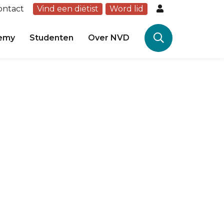
ontact
Vind een diëtist
Word lid
emy
Studenten
Over NVD