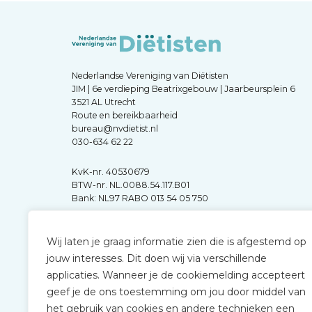
Nederlandse Vereniging van Diëtisten
JIM | 6e verdieping Beatrixgebouw | Jaarbeursplein 6
3521 AL Utrecht
Route en bereikbaarheid
bureau@nvdietist.nl
030-634 62 22
KvK-nr. 40530679
BTW-nr. NL.0088.54.117.B01
Bank: NL97 RABO 013 54 05 750
Wij laten je graag informatie zien die is afgestemd op
jouw interesses. Dit doen wij via verschillende
applicaties. Wanneer je de cookiemelding accepteert
geef je de ons toestemming om jou door middel van
het gebruik van cookies en andere technieken een