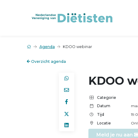
Agenda
KDOO webinar
Overzicht agenda
KDOO w
Categorie
Datum
maa
Tijd
19:
Locatie
Onl
Meld je nu aan