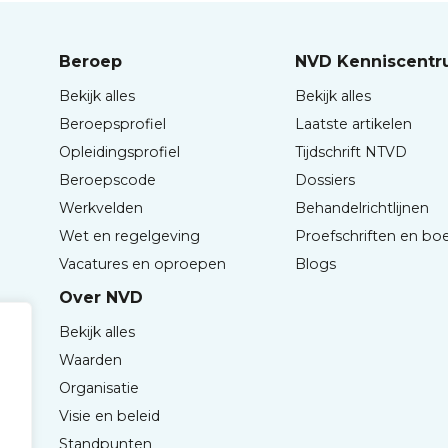
Beroep
NVD Kenniscent
Bekijk alles
Bekijk alles
Beroepsprofiel
Laatste artikelen
Opleidingsprofiel
Tijdschrift NTVD
Beroepscode
Dossiers
Werkvelden
Behandelrichtlijnen
Wet en regelgeving
Proefschriften en bo
Vacatures en oproepen
Blogs
Over NVD
Bekijk alles
Waarden
Organisatie
Visie en beleid
Standpunten