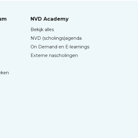
rum
NVD Academy
Bekijk alles
NVD (scholings)agenda
On Demand en E-learnings
Externe nascholingen
eken