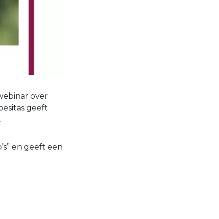
ebinar over
besitas geeft
.
o’s” en geeft een