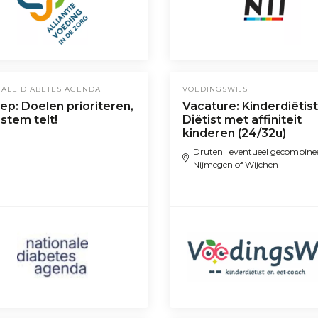
NALE DIABETES AGENDA
VOEDINGSWIJS
p: Doelen prioriteren,
Vacature: Kinderdiëtist
stem telt!
Diëtist met affiniteit
kinderen (24/32u)
Druten | eventueel gecombine
Nijmegen of Wijchen