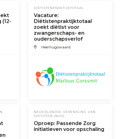
DIËTISTENPRAKTIJKTOTAAL
oekt
Vacature:
 (12-
Diëtistenpraktijktotaal
zoekt diëtist voor
zwangerschaps- en
ouderschapsverlof
Heerhugowaard
AN
NEDERLANDSE VERENIGING VAN
DIËTISTEN (NVD)
ht
Oproep: Passende Zorg
-
initiatieven voor opschaling
 en