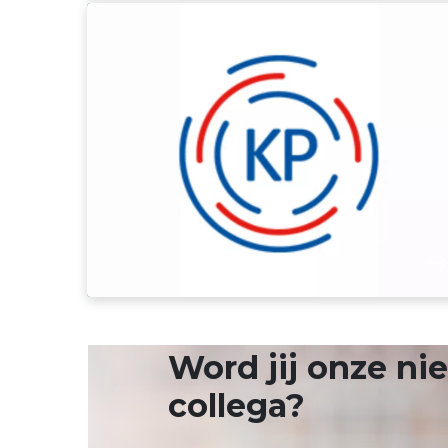
Kwaliteitsregister Paramedici
Word jij onze n
collega?