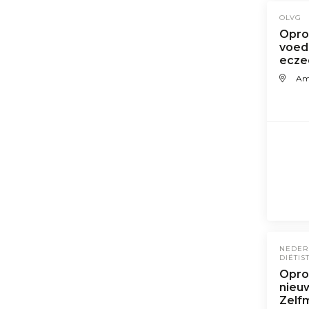
OLVG
Opro
voed
ecze
Am
NEDER
DIËTIS
Opro
nieuw
Zelf