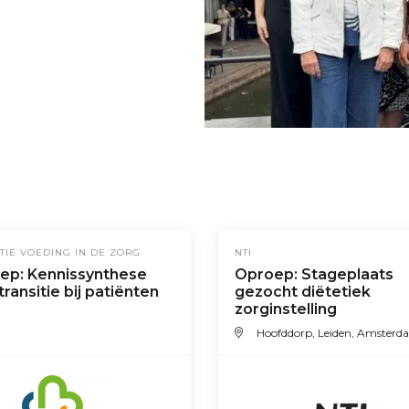
TIE VOEDING IN DE ZORG
NTI
ep: Kennissynthese
Oproep: Stageplaats
transitie bij patiënten
gezocht diëtetiek
zorginstelling
Hoofddorp, Leiden, Amsterd