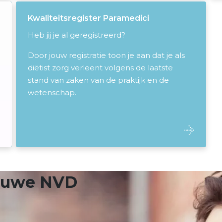
Kwaliteitsregister Paramedici
Heb jij je al geregistreerd?
Door jouw registratie toon je aan dat je als
diëtist zorg verleent volgens de laatste
stand van zaken van de praktijk en de
wetenschap.
ieuwe NVD