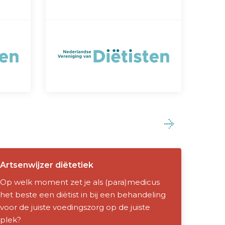
Artsenwijzer diëtetiek
Op welk moment zet je als (para)medicus
het beste een diëtist in bij een behandeling
voor de juiste voedingszorg op de juiste
plek?