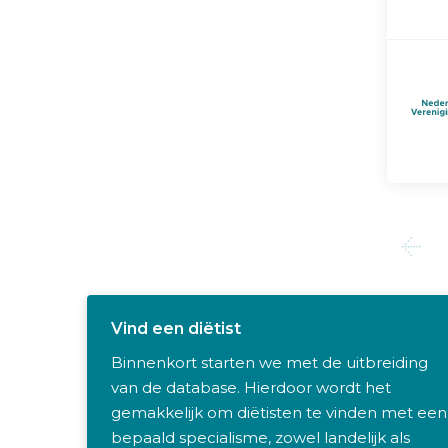
Vind een diëtist
Binnenkort starten we met de uitbreiding
van de database. Hierdoor wordt het
gemakkelijk om diëtisten te vinden met een
bepaald specialisme, zowel landelijk als