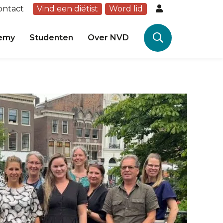
ontact
Vind een diëtist
Word lid
emy
Studenten
Over NVD