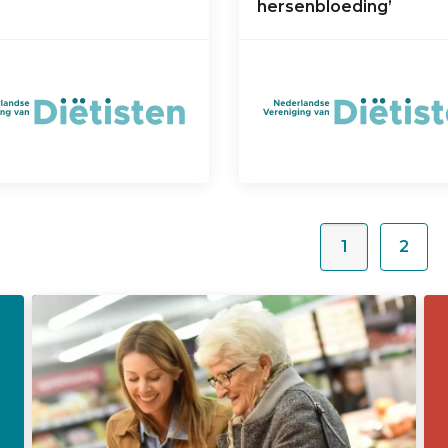
hersenbloeding’
1
2