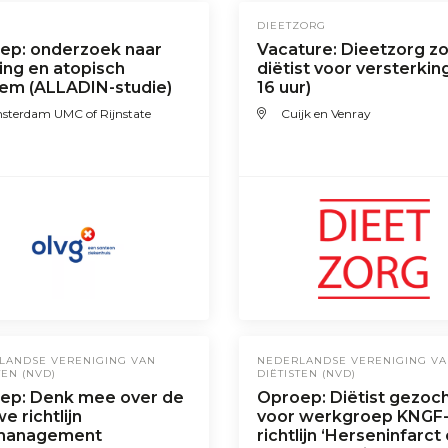
DIEETZORG
ep: onderzoek naar
Vacature: Dieetzorg z
ing en atopisch
diëtist voor versterking
em (ALLADIN-studie)
16 uur)
sterdam UMC of Rijnstate
Cuijk en Venray
LANDSE VERENIGING VAN
NEDERLANDSE VERENIGING V
TEN (NVD)
DIËTISTEN (NVD)
ep: Denk mee over de
Oproep: Diëtist gezoc
e richtlijn
voor werkgroep KNGF
management
richtlijn ‘Herseninfarct