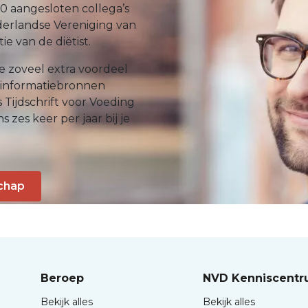
0 aangesloten collega’s
erlandse Vereniging van
e van de diëtist.
e zoveel extra voordeel
 informatiebronnen
Tijdschrift voor Voeding
 zes keer per jaar bij je
chap
Beroep
NVD Kenniscent
Bekijk alles
Bekijk alles