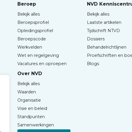
Beroep
NVD Kenniscent
Bekijk alles
Bekijk alles
Beroepsprofiel
Laatste artikelen
Opleidingsprofiel
Tijdschrift NTVD
Beroepscode
Dossiers
Werkvelden
Behandelrichtlijnen
Wet en regelgeving
Proefschriften en bo
Vacatures en oproepen
Blogs
Over NVD
Bekijk alles
Waarden
Organisatie
Visie en beleid
Standpunten
Samenwerkingen