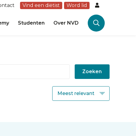
ontact
Vind een diëtist
Word lid
emy
Studenten
Over NVD
Zoeken