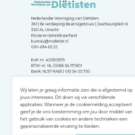
Nederlandse Vereniging van Diëtisten
JIM | 6e verdieping Beatrixgebouw | Jaarbeursplein 6
3521 AL Utrecht
Route en bereikbaarheid
bureau@nvdietist.nl
030-634 62 22
KvK-nr. 40530679
BTW-nr. NL.0088.54.117.B01
Bank: NL97 RABO 013 54 05 750
Wij laten je graag informatie zien die is afgestemd op
jouw interesses. Dit doen wij via verschillende
applicaties. Wanneer je de cookiemelding accepteert
geef je de ons toestemming om jou door middel van
het gebruik van cookies en andere technieken een
gepersonaliseerde ervaring te bieden.