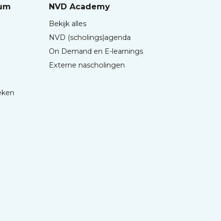
rum
NVD Academy
Bekijk alles
NVD (scholings)agenda
On Demand en E-learnings
Externe nascholingen
eken